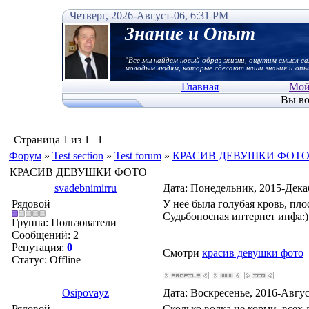
Четверг, 2026-Август-06, 6:31 PM
Знание и Опыт
"Все мы найдем новый образ жизни, ощутим смысл са
молодым людям, которые сделают наши знания и опы
Главная
Мой
Вы во
Страница
1
из
1
1
Форум
»
Test section
»
Test forum
»
КРАСИВ ДЕВУШКИ ФОТ
КРАСИВ ДЕВУШКИ ФОТО
svadebnimirru
Дата: Понедельник, 2015-Дека
Рядовой
У неё была голубая кровь, пло
Судьбоносная интернет инфа:)
Группа: Пользователи
Сообщений:
2
Репутация:
0
Смотри
красив девушки фото
Статус:
Offline
Osipovayz
Дата: Воскресенье, 2016-Авгу
Рядовой
Сколько волка не корми, всех