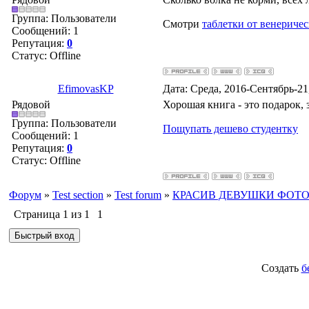
Группа: Пользователи
Смотри
таблетки от венериче
Сообщений:
1
Репутация:
0
Статус:
Offline
EfimovasKP
Дата: Среда, 2016-Сентябрь-2
Рядовой
Хорошая книга - это подарок,
Группа: Пользователи
Пощупать дешево студентку
Сообщений:
1
Репутация:
0
Статус:
Offline
Форум
»
Test section
»
Test forum
»
КРАСИВ ДЕВУШКИ ФОТ
Страница
1
из
1
1
Создать
б