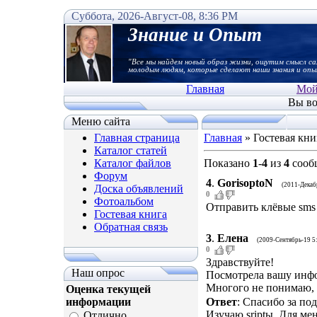
Суббота, 2026-Август-08, 8:36 PM
Знание и Опыт
"Все мы найдем новый образ жизни, ощутим смысл са
молодым людям, которые сделают наши знания и опы
Главная
Мой
Вы во
Меню сайта
Главная страница
Главная
»
Гостевая кни
Каталог статей
Каталог файлов
Показано
1
-
4
из
4
сооб
Форум
4
.
GorisoptoN
(2011-Декаб
Доска объявлений
0
Фотоальбом
Отправить клёвые sms п
Гостевая книга
Обратная связь
3
.
Елена
(2009-Сентябрь-19 5
0
Здравствуйте!
Наш опрос
Посмотрела вашу инф
Многого не понимаю, 
Оценка текущей
Ответ
: Спасибо за по
информации
Изучаю sriptы. Для мен
Отлично