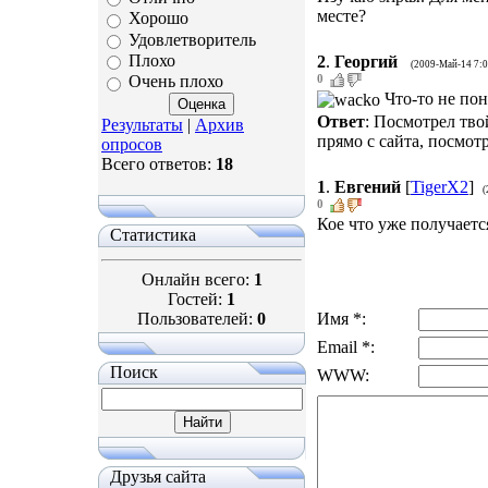
месте?
Хорошо
Удовлетворитель
Плохо
2
.
Георгий
(2009-Май-14 7:
0
Очень плохо
Что-то не пон
Ответ
: Посмотрел тво
Результаты
|
Архив
прямо с сайта, посмот
опросов
Всего ответов:
18
1
.
Евгений
[
TigerX2
]
(
0
Кое что уже получаетс
Статистика
Онлайн всего:
1
Гостей:
1
Пользователей:
0
Имя *:
Email *:
Поиск
WWW:
Друзья сайта