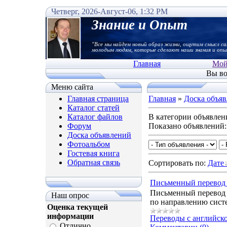
Четверг, 2026-Август-06, 1:32 PM
Знание и Опыт
"Все мы найдем новый образ жизни, ощутим смысл са
молодым людям, которые сделают наши знания и опы
Главная
Мой
Вы во
Меню сайта
Главная страница
Главная
»
Доска объя
Каталог статей
Каталог файлов
В категории объявлен
Форум
Показано объявлений
Доска объявлений
Фотоальбом
Гостевая книга
Обратная связь
Сортировать по
:
Дате
Письменный перевод 
Письменный перевод с
Наш опрос
по направлению систе
Оценка текущей
информации
Переводы с английско
Отлично