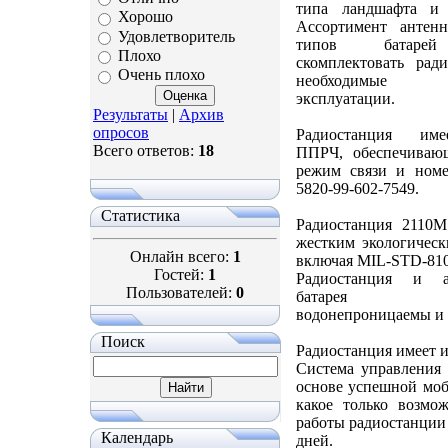
типа ландшафта и 
Хорошо
Ассортимент антен
Удовлетворитель
типов батарей
Плохо
cкомплектовать рад
Очень плохо
необходимые
эксплуатации.
Результаты
|
Архив
опросов
Радиостанция им
Всего ответов:
18
ППРЧ, обеспечиваю
режим связи и но
5820-99-602-7549.
Статистика
Радиостанция 2110М 
жестким экологическ
Онлайн всего:
1
включая MIL-STD-810
Гостей:
1
Радиостанция и ак
Пользователей:
0
батарея по
водонепроницаемы и 
Поиск
Радиостанция имеет 
Система управления 
основе успешной моб
какое только возмо
работы радиостанции
Календарь
дней.