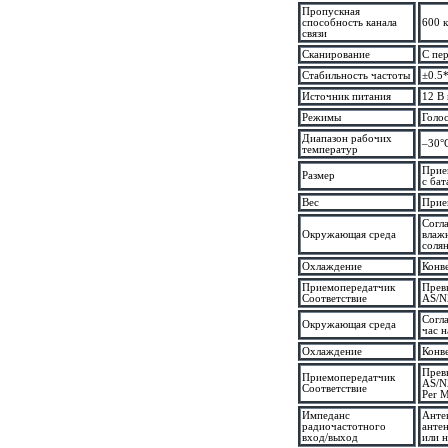
Пропускная
способность канала
600 
связи
Сканирование
С пе
Стабильность частоты
±0.5
Источник питания
12 В
Режимы
Голо
Диапазон рабочих
–30°
температур
Прие
Размер
с ба
Вес
Прие
Согл
Окружающая среда
влажн
солян
Охлаждение
Конв
Приемопередатчик
Прев
Соответствие
AS/N
Согл
Окружающая среда
час н
Охлаждение
Конв
Прев
Приемопередатчик
AS/N
Соответствие
Per 
Импеданс
Анте
радиочастотного
анте
вход/выход
или 