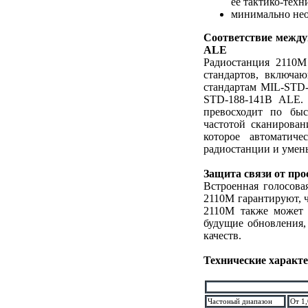
ее тактико-техн
минимально нео
Соответствие между
ALE
Радиостанция 2110M
стандартов, включа
стандартам MIL-STD
STD-188-141B ALE.
превосходит по бы
частотой сканирован
которое автоматич
радиостанции и умен
Защита связи от пр
Встроенная голосов
2110M гарантируют, 
2110M также может 
будущие обновления,
качеств.
Технические характ
Частоный диапазон
От 1