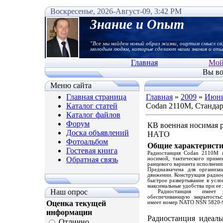
Воскресенье, 2026-Август-09, 3:42 PM
Знание и Опыт
"Все мы найдем новый образ жизни, ощутим смысл са
молодым людям, которые сделают наши знания и опы
Главная
Мой
Вы во
Меню сайта
Главная страница
Главная
»
2009
»
Июн
Каталог статей
Codan 2110M, Станда
Каталог файлов
Форум
КВ военная носимая р
Доска объявлений
НАТО
Фотоальбом
Общие характерист
Гостевая книга
Радиостанция
Codan 2110M я
Обратная связь
носимой, тактического приме
ранцевого варианта исполнени
Предназначена для организа
движении. Конструкция радио
быстрое развертывание в усл
максимальные удобства при ее 
Наш опрос
Радиостанция имее
обеспечивающую закрытостьс
Оценка текущей
имеет номер NATO NSN 5820-
информации
Радиостанция идеаль
Отлично