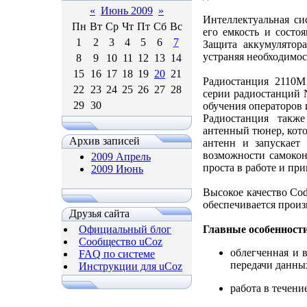
«
Июнь 2009
»
Интеллектуальная си
Пн
Вт
Ср
Чт
Пт
Сб
Вс
его емкость и состо
1
2
3
4
5
6
7
Защита аккумулятора
устраняя необходимос
8
9
10
11
12
13
14
15
16
17
18
19
20
21
Радиостанция 2110M
22
23
24
25
26
27
28
серии радиостанций 
29
30
обучения операторов 
Радиостанция такж
антенный тюнер, кот
Архив записей
антенн и запускает
возможности самокон
2009 Апрель
проста в работе и пр
2009 Июнь
Высокое качество Co
обеспечивается произ
Друзья сайта
Официальный блог
Главные особенности
Сообщество uCoz
облегченная и 
FAQ по системе
передачи данны
Инструкции для uCoz
работа в течени