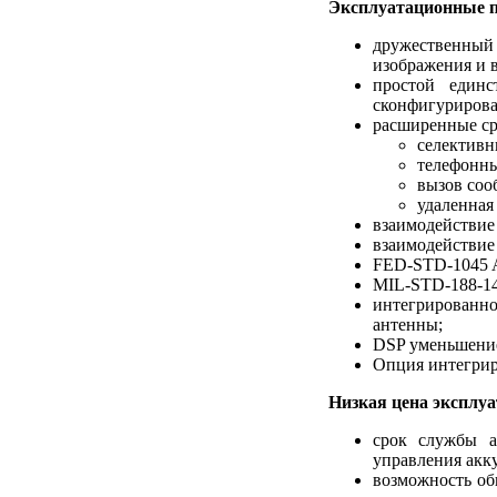
Эксплуатационные п
дружественны
изображения и 
простой един
сконфигуриров
расширенные ср
селективн
телефонны
вызов соо
удаленная
взаимодействие
взаимодействие
FED-STD-1045 
MIL-STD-188-1
интегрированно
антенны;
DSP уменьшение 
Опция интегрир
Низкая цена эксплу
срок службы а
управления акк
возможность об