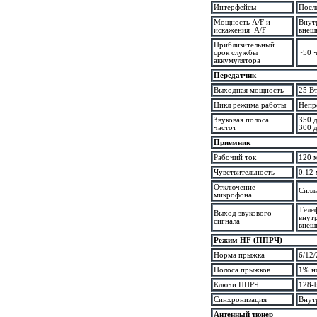
Интерфейсы
Посл
Мощность A/F и
Внут
искажения A/F
внеш
Приблизительный
срок службы
~50 
аккумулятора
Передатчик
Выходная мощность
25 В
Цикл режима работы
Непр
Звуковая полоса
350 
частот
300 
Приемник
Рабочий ток
120 
Чувствительность
0.12
Отключение
Силл
микрофона
Теле
Выход звукового
внут
сигнала
внеш
Режим HF (ППРЧ)
Норма прыжка
6/12/
Полоса прыжков
1% н
Ключи ППРЧ
128-
Синхронизация
Внут
Антенный тюнер