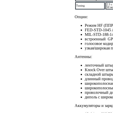
2.5 с
Tuning
50 м
Опции:
Режим HF (ППР
FED-STD-1045
MIL-STD-188-1
встроенный GP
голосовое коди
узкая/широкая п
Антенны:
ленточный штыр
Knock Over шты
складной штырь
длинный провод
широкополосная
широкополосны
проволочный д
диполь с широк
Аккумуляторы и заря