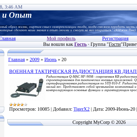
8, 3:46 AM
е и Опыт
новый образ жизни, ощутим смысл самореализации тогда, когда сможем передать часть 
которые сделают наши знания и опыт своими и смогут на них опираться." (Юджин Лэнг)
Главная
Мой профиль
Регистрация
Вы вошли как
Гость
·
Группа
"
Гости
"
Приве
Главная
»
2009
»
Июнь
»
20
ВОЕННАЯ ТАКТИЧЕСКАЯ РАДИОСТАНЦИЯ КВ ДИАП
Радиостанция Q-MAC HF-90M– современная КВ радиостанц
cпроектированная для тактических военных приложений.
сертифицированная радиостанция по STD 810-F. Радиоста
малый вес. Представляет собой чрезвычайно компактный и 
контролирующим основные функции и гарантирующим прос
Просмотров:
10085
|
Добавил:
TigerX2
|
Дата:
2009-Июнь-20
Copyright MyCorp © 2026