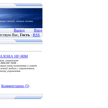
наших знаний, нашего опыта
Выход
Вход
тствую Вас
,
Гость
·
RSS
АЗОНА HF-90M
ия, специально
 Q-MACHF-90M -
нция очень компактна и имеет
легкий модуль с управлением,
тоту управления.
|
Комментарии (5)